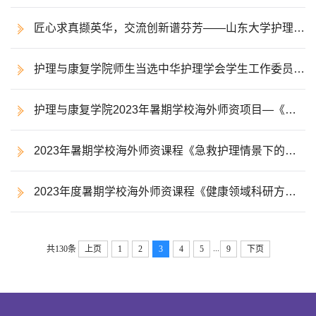
学术会议
匠心求真撷英华，交流创新谱芬芳——山东大学护理与
康复学院赴中华护理学会第二届学生论坛交流活动
护理与康复学院师生当选中华护理学会学生工作委员会
委员
护理与康复学院2023年暑期学校海外师资项目—《临
床护理信息学》顺利结课
2023年暑期学校海外师资课程《急救护理情景下的结
构化护理措施》顺利结课
2023年度暑期学校海外师资课程《健康领域科研方法
概论》圆满结束
...
共130条
上页
1
2
3
4
5
9
下页