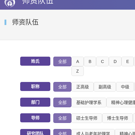
师资队伍
师资队伍
姓氏
全部
A
B
C
D
E
Z
职称
全部
正高级
副高级
中级
部门
全部
基础护理学系
精神心理健
导师
全部
硕士生导师
博士生导师
研究团队
全部
成人与老年护理学
精神心