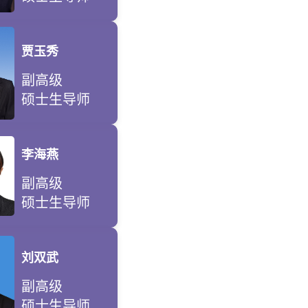
贾玉秀
副高级
硕士生导师
李海燕
副高级
硕士生导师
刘双武
副高级
硕士生导师