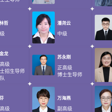
林哲
潘尧云
级
中级
金龙
苏永刚
高级
正高级
士招生导师
博士生导师
队
芬
万海燕
高级
副高级