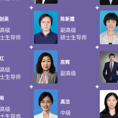
剑英
陈新霞
高级
副高级
士生导师
硕士生导师
红
房辉
高级
副高级
士生导师
雨
高洁
高级
中级
士生导师