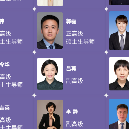
伟
郭磊
高级
正高级
士生导师
硕士生导师
令华
吕苒
高级
副高级
士生导师
吉英
李 静
高级
副高级
士生导师