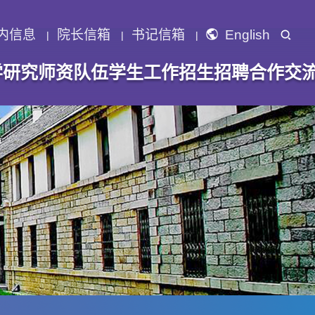
内信息
院长信箱
书记信箱
English
学研究
师资队伍
学生工作
招生招聘
合作交