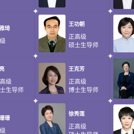
王功朝
雅琦
正高级
级
硕士生导师
亮
王克芳
高级
正高级
士生导师
博士生导师
徐秀莲
珊珊
正高级
级