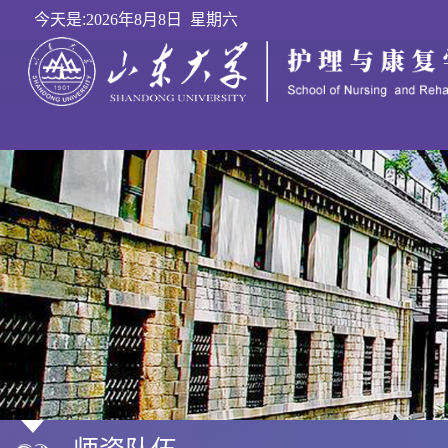
今天是:
2026年8月8日 星期六