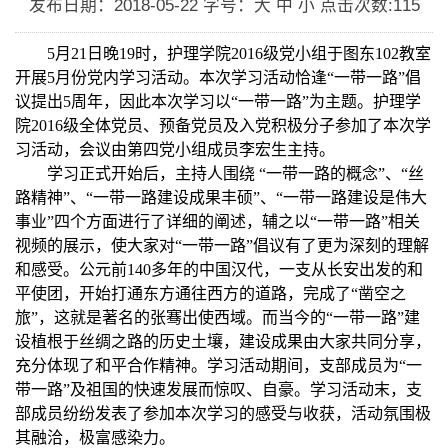
发布日期：2018-05-22
字号：大 中 小
点击次数:
115
5
月
21
日晚
19
时，护理学院
2016
级党小组于图东
102
教室
开展
5
月份党内学习活动。本次学习活动恰逢“一带一路”倡
议提出
5
周年，因此本次学习以“一带一路”为主题。护理学
院
2016
级全体党员、预备党员及入党积极分子参加了本次学
习活动，会议由第四党小组成员李宏生主持。
学习正式开始后，主持人围绕 “一带一路的概念”、“丝
路精神”、“一带一路建设成果丰硕”、“一带一路建设是伟大
事业”四个方面进行了详细的阐述，辅之以“一带一路”相关
视频的展示，使大家对“一带一路
”
倡议有了更为深刻的理解
和感受。公元前
140
多年的中国汉代，一支从长安出发的和
平使团，开始打通东方通往西方的道路，完成了“凿空之
旅”，这就是著名的张骞出使西域。而当今的“一带一路”建
设植根于丝绸之路的历史土壤，建设成果由大家共同分享，
充分体现了和平合作精神。学习活动期间，支部成员为“一
带一路”及祖国的快速发展而惊叹、自豪。学习活动末，支
部成员纷纷发表了参加本次学习的感受与收获，活动氛围极
其融洽，极富感染力。