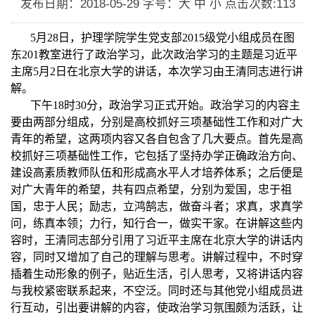
发布日期：2018-05-29
字号：大 中 小
点击次数:
113
5
月
28
日，护理学院学生党支部
2015
级党小组成员在图
东
201
教室进行了政治学习，此次政治学习的主题是习近平
主席
5
月
2
日在北京大学的讲话，本次学习由王清同志进行讲
解。
下午
18
时
30
分，政治学习正式开始。政治学习的内容主
要由两部分组成，分别是高校抓好三项基础性工作和对广大
青年的希望，这两项内容又各自包含了几大要点。首先是高
校抓好三项基础性工作，它包括了坚持办学正确政治方向、
建设高素质教师队伍和形成高水平人才培养体系；之后便是
对广大青年的希望，共有四点希望，分别为爱国，忠于祖
国，忠于人民；励志，立鸿鹄志，做奋斗者；求真，求真学
问，练真本领；力行，知行合一，做实干家。在讲解这些内
容时，王清同志部分引用了习近平主席在北京大学的讲话内
容，同时又增加了自己的理解与思考。讲解过程中，不时穿
插着生动形象的例子，贴近生活，引人思考，又将讲话内容
与我校紧密联系起来，不空泛。同时还与其他党小组成员进
行互动，引出要讲解的内容，使政治学习氛围颇为活跃，让