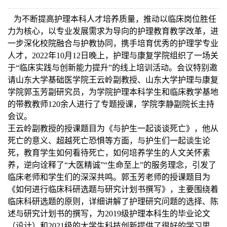
为不断提高护理本科人才培养质量，推动以临床岗位胜任
力为核心，以专业发展需求为导向的护理教育教学改革，进
一步深化校院融合与护教协同，携手培育优秀的护理学专业
人才，
2022
年
10
月
12
日晚上，护理与康复学院组织了一场关
于“临床实践与创新能力提升”的线上培训活动。会议特别邀
请山东大学基础医学院王云岭副教授、山东大学护理与康复
学院郭玉芳副研究员，为学院护理本科学生和临床教学基地
的带教教师
120
余人进行了专题授课，学院李静副院长主持
会议。
王云岭副教授的授课题目为《与护生一起谈谈死亡》，他从
死亡的意义、超越死亡恐惧等方面，与护生们一起谈生论
死，教育学生如何看待死亡，如何培养学生的人文关怀素
养，逆向诠释了“大医精诚”“生命至上”的服务理念，引发了
临床老师和学生们的深深共鸣。郭玉芳老师的授课题目为
《如何进行临床科研选题与研究计划书撰写》，主要围绕着
临床科研选题的原则，详细讲解了护理研究问题的选择、陈
述与研究计划书的撰写，为
2019
级护理本科生的毕业论文
（设计）和
2021
级的大学生科技创新提供了很好的学习思