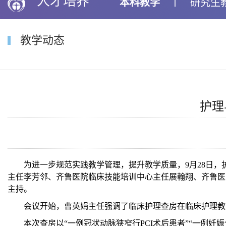
人才培养
本科教学
丨
研究生
教学动态
护理
为进一步规范实践教学管理，提升教学质量，
9
月
28
日，
主任李芳邻、齐鲁医院临床技能培训中心主任展翰翔、齐鲁医
主持。
会议开始，曹英娟主任强调了临床护理查房在临床护理教
本次查房以“一例冠状动脉狭窄行
PCI
术后患者”“一例妊