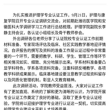
为扎实推进护理学专业认证工作，
9
月
21
日，护理与康
复学院召开专业认证调研交流会，对前期赴潍坊医学院和安
徽医科大学调研学习工作进行总结梳理。护理学院副院长李
静主持会议，各认证小组组长及骨干教师参会。
外出调研各位老师分享了认证院校专业认证工作前期
材料准备、专家现场评估及临床、社区实践教学基地迎评情
况。自评报告的撰写及资料的准备工作是认证过程中非常重
要的一个环节，需要把教学、科研、学生、管理工作等环节
相关情况如实、细致、充分地展示出来。学系材料准备要凸
显学科特色，学系各项资料完备，注重科研反哺教学、各项
教学科研成果展示。临床基地建设要注意教学过程资料留存
以及同质化管理机制，彰显人文教育精神。
此次调研活动，学院教师受益匪浅，大家对认证工作
有了更加直观、系统的了解和更为清晰的认识，为学院开展
专业认证工作奠定了良好的基础，汲取了更多专业认证经
验，学院将以迎接护理学专业进行认证这一契机，切实提高
护理学专业建设水平和人才培养质量。