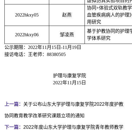
虚拟仿真实验项目的
协同
+
体验式双轨教学
2022hkxy05
赵燕
血管疾病病人的护理
用研究
基于护教协同的护理
2022hkxy06
邹凌燕
学体系研究
公示期限：
2022
年
11
月
15
日
-11
月
19
日
接访电话：王老师：
88380505
护理与康复学院
2022
年
11
月
15
日
上一篇：
关于公布山东大学护理与康复学院2022年度护教
协同教育教学改革研究课题立项的通知
下一篇：
2022年度山东大学护理与康复学院青年教师教学