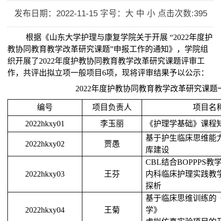
发布日期：2022-11-15
字号：大 中 小
点击次数:
395
根据《山东大学护理与康复学院关于开展
“2022
年度护
教协同教育教学改革研究课题
”
申报工作的通知》，学院组
织开展了
2022
年度护教协同教育教学改革研究课题评审工
作，共评出拟立项一般项目
6
项，现将评审结果予以公示：
2022
年度护教协同教育教学改革研究课题
编号
项目负责人
项目名
2022hkxy01
李玉丽
《护理学基础》课程
基于护生临床思维能
2022hkxy02
贾愚
库建设
CBL
结合
BOPPPS
教
2022hkxy03
王芬
内科临床护理实践教
探析
基于临床思维训练的
2022hkxy04
王菊
学》