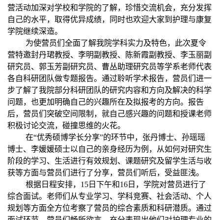
营活动加深对学校和学院的了解，珍惜交流机会，充分发挥
自己的水平，取得优异成绩，同时也欢迎大家到护理与康复
学院继续深造。
为使营员们全面了解我院学科实力及特色，此次夏令
营特邀封丹珺教授、李明副教授、陈新霞副教授、李玉丽副
研究员、郭玉芳副研究员、曹丛助理研究员等学系老师代表
各自科研团队做专题报告。通过聆听学术报告，营员们进一
步了解了我院部分科研团队的研究内容和方向及解决的科学
问题，也更加明确自己的兴趣所在及拟报考的方向。报告
后，营员们突破空间限制，就自己感兴趣的问题和授课老师
积极讨论交流，碰撞思维的火花。
在
“
优秀硕博学长分享
”
的环节中，张丹博士、孙瑶瑶
博士、李媛媛硕士以自己的亲身经历为例，从如何对研究生
阶段的学习、生活进行有效规划、课题研究及留学生活与收
获等方面与营员们进行了分享，营员们听后，受益匪浅。
根据日程安排，
15
日下午和
16
日，学院对营员进行了
综合面试。老师们从专业学习、学科竞赛、社会活动、个人
规划等方面全方位考察了营员的综合素质和科研潜质。通过
面试环节，营员们畅所欲言，充分表现出他们对护理专业的