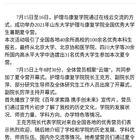
7
月
15
日至
16
日，护理与康复学院通过在线云交流的方
式，成功举办
2021
年山东大学护理与康复学院全国优秀大学
生暑期夏令营。
本次活动吸引了全国各地
40
余所高校的
100
余名优秀本科生
报名，最终从北京大学、北京协和医学院、四川大学等
20
余
所国内高水平大学中选拔出
31
名优秀大学生参加本次夏令
营。
7
月
15
日上午
8
时
30
分，全体营员相聚
“
云端
”
，共同参
加了夏令营开幕式。护理与康复学院院长王克芳、副院长厉
萍、部分研究生导师及全体研究生工作人员出席了开幕式，
副院长厉萍主持开幕式。
首先播放了学院《百年求索路 携手创未来》宣传片，营员
们通过宣传片初步了解了我校的历史文化，学院的发展状
况、师资力量、学科方向、办学特色等情况。
王克芳院长代表学院对来自全国各地的优秀营员们表
示热烈欢迎，随后她介绍了学校和学院的历史发展、学科优
势、师资队伍、国内外交流等情况。她希望营员们通过夏令