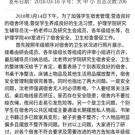
发布日期：2018-03-16
字号：大 中 小
点击次数:
206
2018
年
3
月
14
日下午，为了加强学生宿舍管理
,
营造良好
的宿舍环境
,
督促学生养成良好的生活习惯，护理学院研究
生辅导员沈一桥老师以及研究生会成员、各年级组长等，在
护理学院
408
室进行了宿舍安全、卫生检查督促工作。
首先按照年级顺序对宿舍的卫生状况进行照片展示，
接着由研会成员、各年级组长等组成的评审小组进行点评，
最后辅导员归纳总结。沈老师对学院研究生宿舍安全、卫生
的整体情况给予了肯定，着重表扬了个别表现良好的宿舍，
书桌干净整洁，床铺上物品及其他生活用品摆放整齐
，
宿舍
安全管理制度很完善等。同时
也指出了两大问题。一是安全
问题，沈老师强调宿舍无人时必须断电、个人要经常关注床
后、桌后电线是否挤压，是否存在安全隐患；宿舍内不要拉
晾衣绳，夜间行走易引发危险等。另一个是卫生问题，个别
学生在宿舍内公共区域或主要通道长期摆放私人物品、书架
上书籍过多已致家具变形；被子折叠不整齐；个人物品明显
偏多且摆放不整齐等问题。针对以上问题，大家进行了研
讨，对各个宿舍不符合要求及需要改进的地方告知各年级组