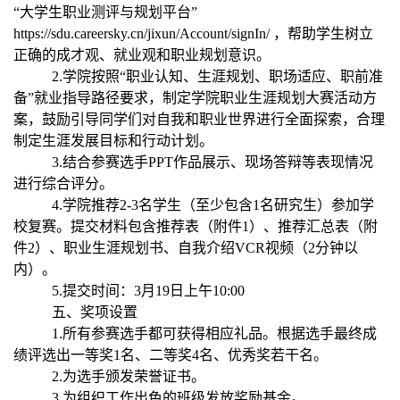
“大学生职业测评与规划平台”
https://sdu.careersky.cn/jixun/Account/signIn/
，帮助学生树立
正确的成才观、就业观和职业规划意识。
2.
学院按照“职业认知、生涯规划、职场适应、职前准
备”就业指导路径要求，制定学院职业生涯规划大赛活动方
案，鼓励引导同学们对自我和职业世界进行全面探索，合理
制定生涯发展目标和行动计划。
3.
结合参赛选手
PPT
作品展示、现场答辩等表现情况
进行综合评分。
4.
学院推荐
2-3
名学生（至少包含
1
名研究生）参加学
校复赛。提交材料包含推荐表（附件
1
）、推荐汇总表（附
件
2
）、职业生涯规划书、自我介绍
VCR
视频（
2
分钟以
内）。
5.
提交时间：
3
月
19
日上午
10:00
五、奖项设置
1.
所有参赛选手都可获得相应礼品。根据选手最终成
绩评选出一等奖
1
名、二等奖
4
名、优秀奖若干名。
2.
为选手颁发荣誉证书。
3.
为组织工作出色的班级发放奖励基金。