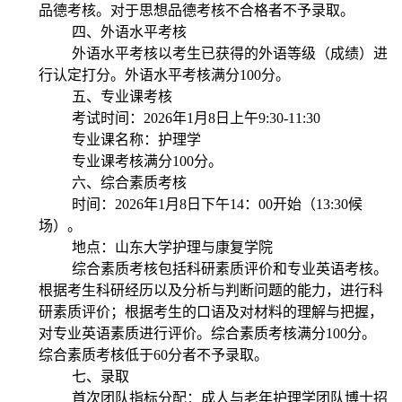
品德考核。
对于思想品德考核不合格者不予录取。
四、外语水平考核
外语水平考核以考生已获得的外语等级（成绩）进
行认定打分。外语水平考核满分
100
分。
五、专业课考核
考试时间：
2026
年
1
月
8
日上午
9:30-11:30
专业课名称：护理学
专业课考核满分
100
分。
六、综合素质考核
时间：
2026
年
1
月
8
日下午14：00开始（13:30候
场
）。
地点：山东大学护理与康复学院
综合素质考核包括科研素质评价和专业英语考核。
根据考生科研经历以及分析与判断问题的能力，进行科
研素质评价；根据考生的口语及对材料的理解与把握，
对专业英语素质进行评价。综合素质考核满分
100
分。
综合素质考核低于
60
分者不予录取。
七、录取
首次团队指标分配：成人与老年护理学团队博士招