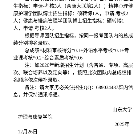
生指标：申请
-
考核
3
人（含康大联培
2
人）；精神心理健
康护理学团队博士招生指标：硕转博
1
人，申请
-
考核
2
人；健康与慢病管理学团队博士招生指标：硕转博
1
人，申请
-
考核
2
人。
根据导师团队招生指标，按同一报考团队内的总成
绩分别排名录取。
总成绩
=
材料审核得分
*0.1+
外语水平考核
*0.1+
专
业课考核
*0.2+
综合素质考核
*0.6
注：如
2026
年新增招生计划（含普通、专项、高层
次、联合培养以及定向等），按照此次团队内总成绩排
名顺序依次候补录取。
备注：请大家务必关注招生
QQ
：
689034487
群内信
息，并保持通讯畅通。
山东大学
护理与康复学院
2025
年
12
月
26
日