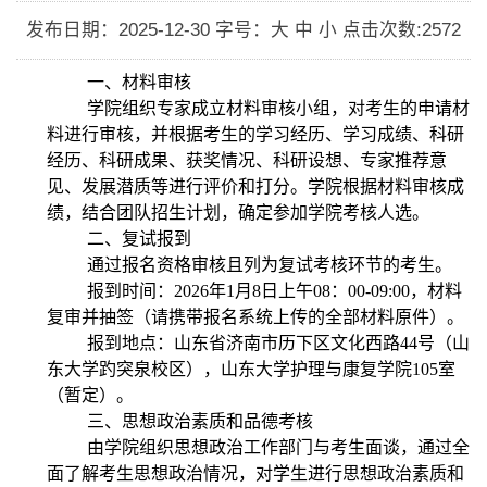
发布日期：2025-12-30
字号：大 中 小
点击次数:
2572
一、材料审核
学院组织专家成立材料审核小组，对考生的申请材
料进行审核，并根据考生的学习经历、学习成绩、科研
经历、科研成果、获奖情况、科研设想、专家推荐意
见、发展潜质等进行评价和打分。学院根据材料审核成
绩，结合团队招生计划，确定参加学院考核人选。
二、复试报到
通过报名资格审核且列为复试考核环节的考生。
报到时间：
2026
年
1
月
8
日上午
08
：
00-09:00
，材料
复审并抽签（请携带报名系统上传的全部材料原件）。
报到地点：山东省济南市历下区文化西路
44
号（山
东大学趵突泉校区），山东大学护理与康复学
院
105
室
（暂定）。
三、思想政治素质和品德考核
由学院
组织思想政治工作部门与考生面谈，
通过全
面了解考生思想政治情况，对学生进行思想政治素质和