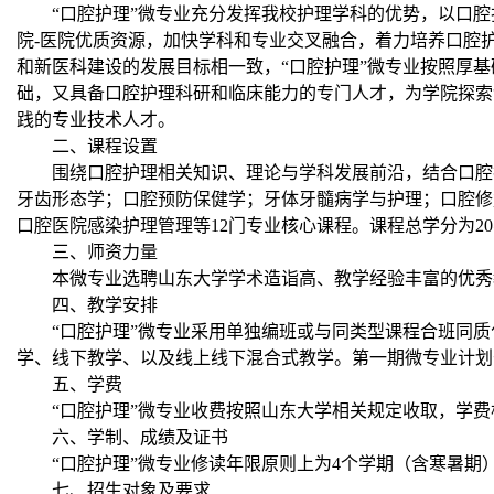
“口腔护理”微专业充分发挥我校护理学科的优势，以口
院-医院优质资源，加快学科和专业交叉融合，着力培养口腔
和新医科建设的发展目标相一致，“口腔护理”微专业按照厚
础，又具备口腔护理科研和临床能力的专门人才，为学院探索
践的专业技术人才。
二、课程设置
围绕口腔护理相关知识、理论与学科发展前沿，结合口腔
牙齿形态学；口腔预防保健学；牙体牙髓病学与护理；口腔修
口腔医院感染护理管理等12门专业核心课程。课程总学分为2
三、师资力量
本微专业选聘山东大学学术造诣高、教学经验丰富的优秀
四、教学安排
“口腔护理”微专业采用单独编班或与同类型课程合班同
学、线下教学、以及线上线下混合式教学。第一期微专业计划于
五、学费
“口腔护理”微专业收费按照山东大学相关规定收取，学
六、学制、成绩及证书
“口腔护理”微专业修读年限原则上为4个学期（含寒暑期
七、招生对象及要求